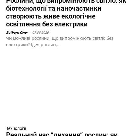
Рослини, що випромінюють світло: як
біотехнології та наночастинки
створюють живе екологічне
освітлення без електрики
Бойчук Олег
-
07.06.2026
Чи можливі рослини, що випромінюють світло без
електрики? Ідея рослин,...
Технології
Реальний час “дихання” рослин: як