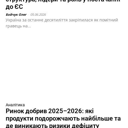
до ЄС
Бойчук Олег
-
05.06.2026
Україна за останнє десятиліття закріпилася як помітний
гравець на...
Аналітика
Ринок добрив 2025–2026: які
продукти подорожчають найбільше та
де виникають ризики дефіциту