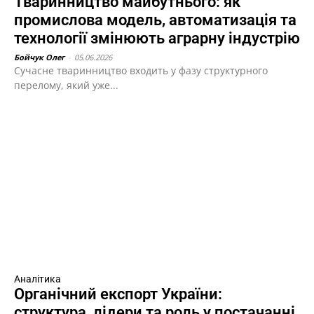
Тваринництво майбутнього: як
промислова модель, автоматизація та
технології змінюють аграрну індустрію
Бойчук Олег
-
05.06.2026
Сучасне тваринництво входить у фазу структурного
перелому, який уже...
Аналітика
Органічний експорт України:
структура, лідери та роль у постачанні