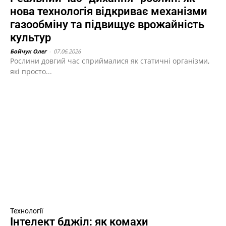
нова технологія відкриває механізми
газообміну та підвищує врожайність
культур
Бойчук Олег
-
07.06.2026
Рослини довгий час сприймалися як статичні організми,
які просто...
Технології
Інтелект бджіл: як комахи