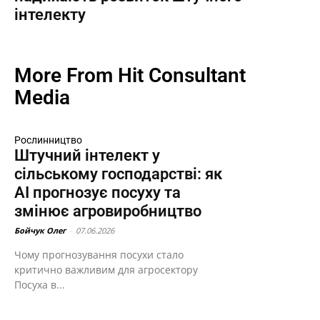
інтелекту
More From Hit Consultant
Media
Рослинництво
Штучний інтелект у
сільському господарстві: як
AI прогнозує посуху та
змінює агровиробництво
Бойчук Олег
-
07.06.2026
Чому прогнозування посухи стало
критично важливим для агросектору
Посуха в...